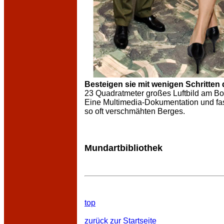
Besteigen sie mit wenigen Schritte
23 Quadratmeter großes Luftbild am B
Eine Multimedia-Dokumentation und fas
so oft verschmähten Berges.
Mundartbibliothek
top
zurück zur Startseite