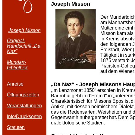
Joseph Misson
Der Mundartdich
am Manhartsberg
Mutter eine ein
J
oseph Misson
Misson kam als a
In Krems absolv
Original-
den folgenden J
Handschrift „Da
Freistadt, Wien
Naz"
Tätigkeit in sta
1875 verstarb J
Mundart-
Piaristen-Colle
bibliothek
auf dem Wiener 
Anreise
„Da Naz“ - Joseph Missons Hau
„Im Lenzmonat 1850“ erschien in Krems
Öffnungszeiten
Baurnbui geht in d’Fremd“ in „unterenn
Charakteristisch für Missons Epos ist
Veranstaltungen
Antike, mit dessen heimischem Dialekt,
das die Redensarten, Weisheiten und 
Info/Drucksorten
Gegenwart hinübergerettet hat. Dem Spr
dialektologische Studien.
Statuten